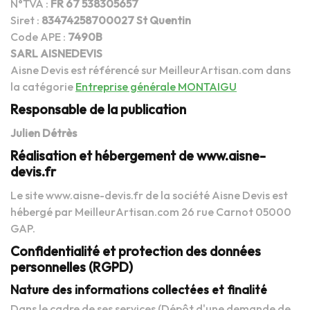
N°TVA :
FR 67 538305657
Siret :
83474258700027 St Quentin
Code APE :
7490B
SARL AISNEDEVIS
Aisne Devis est référencé sur MeilleurArtisan.com dans
la catégorie
Entreprise générale MONTAIGU
Responsable de la publication
Julien Détrès
Réalisation et hébergement de www.aisne-
devis.fr
Le site www.aisne-devis.fr de la société Aisne Devis est
hébergé par MeilleurArtisan.com 26 rue Carnot 05000
GAP.
Confidentialité et protection des données
personnelles (RGPD)
Nature des informations collectées et finalité
Dans le cadre de ses services (Dépôt d'une demande de