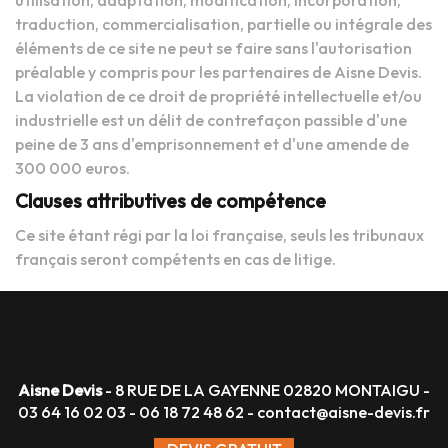
utilisation, adaptation, modification, incorporation,
traduction, commercialisation, partielle ou intégrale des
éléments de ce site ne peut se faire sans l'autorisation
préalable y compris pour les partenaires de Aisne Devis.
La violation de ce droit de propriété intellectuelle et/ou
industrielle est un délit de contrefaçon passible d'une
peine de 3 ans d'emprisonnement et d'une amende de
300 000 euros.
Clauses attributives de compétence
Ce site étant régi par la loi française, seuls les tribunaux
français seront compétents en cas de litige.
Aisne Devis
- 8 RUE DE LA GAYENNE 02820 MONTAIGU -
03 64 16 02 03
-
06 18 72 48 62
-
contact@aisne-devis.fr