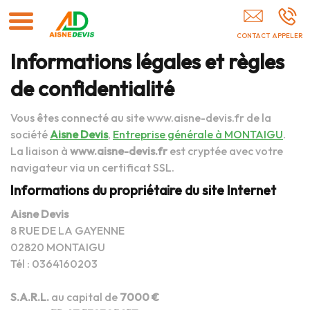
Menuisier Laon
Informations légales et règles
de confidentialité
Vous êtes connecté au site www.aisne-devis.fr de la
société
Aisne Devis
,
Entreprise générale à MONTAIGU
.
La liaison à
www.aisne-devis.fr
est cryptée avec votre
navigateur via un certificat SSL.
Informations du propriétaire du site Internet
Aisne Devis
8 RUE DE LA GAYENNE
02820 MONTAIGU
Tél : 0364160203
S.A.R.L.
au capital de
7000 €