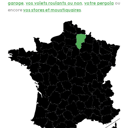
garage
,
vos volets roulants ou non
,
votre pergola
ou
encore
vos stores et moustiquaires
.